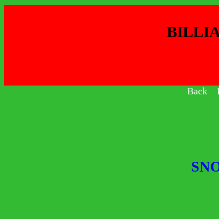
BILLI
Back
SN